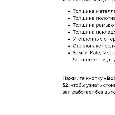
Толщина металла: 
Толщина полотна:
Толщина рамы: от
Толщина накладок
Утеплённые с те
Стеклопакет есл
Замки: Kale, Mottu
Securemme и дру
Нажмите кнопку
«
ВЫ
52
, чтобы узнать ст
зал работает без вых